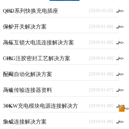
QED系列快换充电插座
[
2020
-
10
-
20
]
保护开关解决方案
[
2019
-
01
-
08
]
高压互锁大电流连接解决方案
[
2019
-
01
-
08
]
CIPG注胶密封工艺解决方案
[
2019
-
01
-
08
]
配网自动化解决方案
[
2019
-
01
-
08
]
高速传输连接器资料
[
2019
-
01
-
07
]
30KW充电模块电源连接解决方
[
2019
-
01
-
08
]
进入
方案
频道>>
案
集成连接解决方案
[
2019
-
01
-
08
]