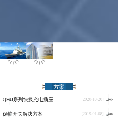
方案
QED系列快换充电插座
[
2020
-
10
-
20
]
保护开关解决方案
[
2019
-
01
-
08
]