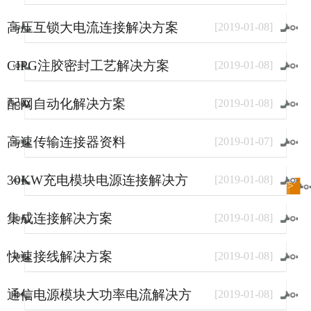
高压互锁大电流连接解决方案
[
2019
-
01
-
08
]
CIPG注胶密封工艺解决方案
[
2019
-
01
-
08
]
配网自动化解决方案
[
2019
-
01
-
08
]
高速传输连接器资料
[
2019
-
01
-
07
]
30KW充电模块电源连接解决方
[
2019
-
01
-
08
]
进入
方案
频道>>
案
集成连接解决方案
[
2019
-
01
-
08
]
快速接线解决方案
[
2019
-
01
-
08
]
通信电源模块大功率电流解决方
[
2019
-
01
-
08
]