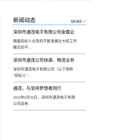
新闻动态
MORE>>
深圳市通茂电子有限公司金蝶云
随着招标人业务的不断发展壮大和工作
星空软件采购及系统实施开发项
模式的不...
目公开招标采购公告
深圳市通茂公司快递、物流业务
断调整优化，同时为了适应市场要求，
深圳市通茂电子有限公司（以下简称
招标公告
对各管理系统的功能需求也在不断演
“招标人”...
变，需要加快更新迭代、持续升级改造
应对业务现有形势和变化。本项目拟采
通茂，与坚持梦想者同行
购较为成熟的“金蝶云星空”业务流程管
）就快递、物流业务项目（以下简称
理系统软件及支撑软硬件，并进行定制
2016年6月30日，深圳市通茂电子有限
“本项目”）进行公开招标，欢迎有资质
化实施及开发，ERP标准实施、计划管
公司迎来...
和能力的国内服务商投标。1. 招 标 编
理、供应商协同平台、订单成本效益、
号：TMZB230012. 招 标 名 称：快
插单功能（PDA扫码、自动生成单
递、物流业务招标3. 招 标 内 容：公
据）、采购物料分配供应商、系统资料
了2016届毕业生，新同事的到来给通茂
司全年快递、物流业务服务（预计158
维护、BOS平台插件、自定义字段、数
公司的发展注入了新的活力。 7月1
万元/年）4. 招标文件领取方式：①深
据库表触发器、小批量任务单合并、绩
日至7月3日，通茂公司为新员工准备一
圳市通茂电子有限公司官网下载（官网